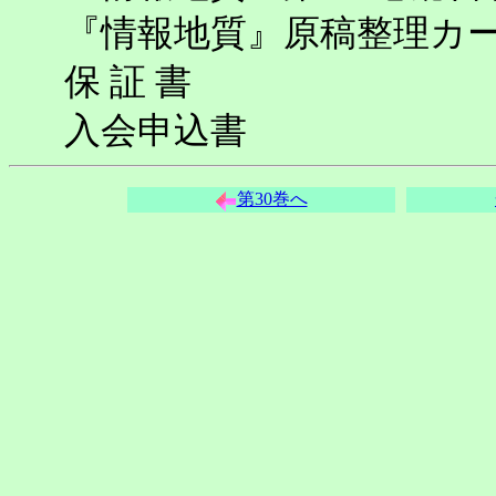
『情報地質』原稿整理カ
保 証 書
入会申込書
第30巻へ