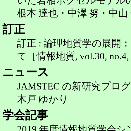
いた岩相ボクセルモデルの
根本 達也・中澤 努・中山
訂正
訂正 : 論理地質学の展
て［情報地質, vol.30, no.
ニュース
JAMSTEC の新研究プ
木戸 ゆかり
学会記事
2019 年度情報地質学会