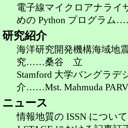
電子線マイクロアナライ
めの Python プログラ
研究紹介
海洋研究開発機構海域地
究……桑谷 立
Stamford 大学バング
介……Mst. Mahmuda PARV
ニュース
情報地質の ISSN につ