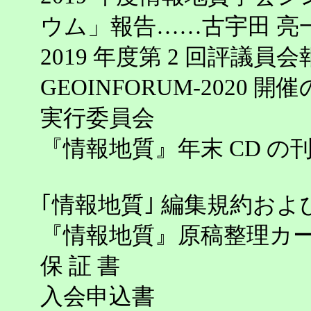
ウム」報告……古宇田 亮
2019 年度第 2 回評議
GEOINFORUM-2020 開
実行委員会
『情報地質』年末 CD の
｢情報地質｣ 編集規約およ
『情報地質』原稿整理カ
保 証 書
入会申込書